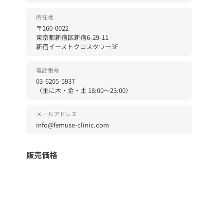
ウルソ
所在地
〒160-0022
ニキビ治療
東京都新宿区新宿6-29-11
新宿イーストクロスタワー3F
電話番号
03-6205-5937
ご案内
（主に木・金・土 18:00〜23:00）
クリニック紹介
メールアドレス
診療の流れ
info@femuse-clinic.com
定期配送ガイド
販売価格
医師紹介
各商品ページに税込価格で表示しています
料金一覧
よくある質問
商品代金以外の必要料金
アクセス
・配送料: 550円（税込）