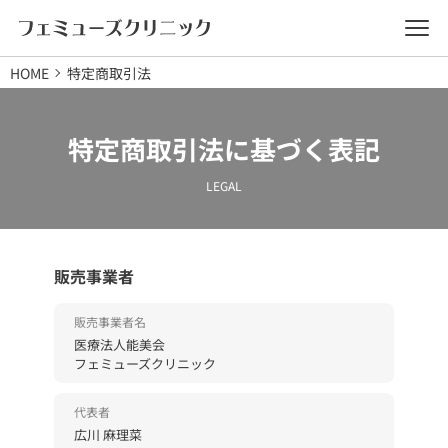
施術メニュー
HOME
特定商取引法
ピル
性感染症
特定商取引法に基づく表記
美容注射・点滴
LEGAL
体調ケア注射・点滴
販売事業者
美容内服
販売事業者名
メディカルダイエット
医療法人能美会
フェミューズクリニック
ボトックス
代表者
ゾレア
広川 麻理菜