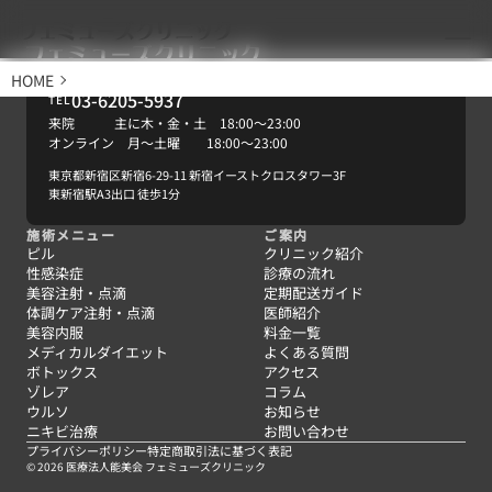
施術メニュー
HOME
ピル
03-6205-5937
TEL
来院 主に木・金・土 18:00〜23:00
性感染症
オンライン 月〜土曜 18:00〜23:00
東京都新宿区新宿6-29-11 新宿イーストクロスタワー3F
美容注射・点滴
東新宿駅A3出口 徒歩1分
施術メニュー
ご案内
体調ケア注射・点滴
ピル
クリニック紹介
性感染症
診療の流れ
美容注射・点滴
定期配送ガイド
美容内服
体調ケア注射・点滴
医師紹介
美容内服
料金一覧
メディカルダイエット
よくある質問
メディカルダイエット
ボトックス
アクセス
ゾレア
コラム
ボトックス
ウルソ
お知らせ
ニキビ治療
お問い合わせ
プライバシーポリシー
特定商取引法に基づく表記
ゾレア
© 2026 医療法人能美会 フェミューズクリニック